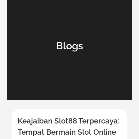
Blogs
Keajaiban Slot88 Terpercaya:
Tempat Bermain Slot Online