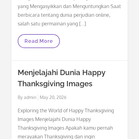
yang Mengasyikkan dan Menguntungkan Saat
berbicara tentang dunia perjudian online,
salah satu permainan yang […]
Mengenal
Read More
Dunia
Slot
Terpercaya:
Hiburan
Yang
Menjelajahi Dunia Happy
Mengasyikkan
Dan
Thanksgiving Images
Menguntungkan
Posted
By
admin
May 20, 2026
on
Exploring the World of Happy Thanksgiving
Images Menjelajahi Dunia Happy
Thanksgiving Images Apakah kamu pernah
merayakan Thanksgiving dan ingin