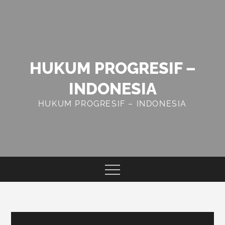
Skip
to
content
HUKUM PROGRESIF –
INDONESIA
HUKUM PROGRESIF – INDONESIA