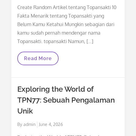
on
Create Random Artikel tentang Topansakti 10
Fakta Menarik tentang Topansakti yang
Belum Kamu Ketahui Mungkin sebagian dari
kamu sudah pernah mendengar nama
Topansakti. topansakti Namun, […]
10
Read More
Fakta
Menarik
Tentang
Topansakti
Yang
Exploring the World of
Belum
Kamu
TPN77: Sebuah Pengalaman
Ketahui
Unik
Posted
By
admin
June 4, 2026
on