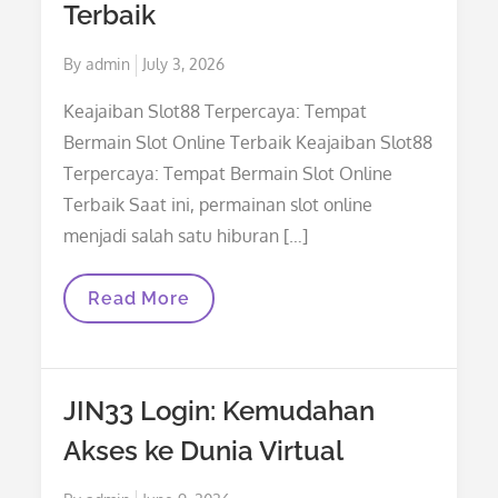
Terbaik
Posted
By
admin
July 3, 2026
on
Keajaiban Slot88 Terpercaya: Tempat
Bermain Slot Online Terbaik Keajaiban Slot88
Terpercaya: Tempat Bermain Slot Online
Terbaik Saat ini, permainan slot online
menjadi salah satu hiburan […]
Keajaiban
Read More
Slot88
Terpercaya:
Tempat
Bermain
Slot
JIN33 Login: Kemudahan
Online
Terbaik
Akses ke Dunia Virtual