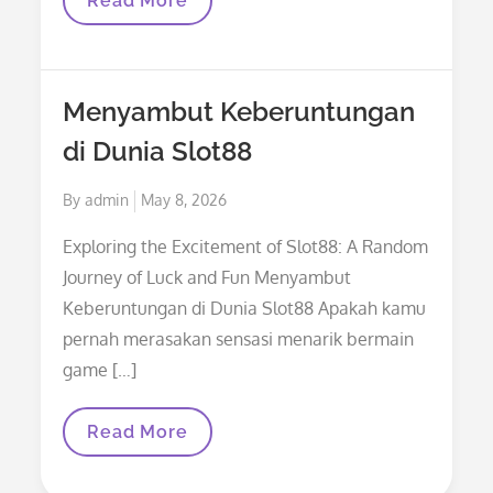
Read More
Pierre
Enterprise:
Pengalaman
Berbelanja
Yang
Menyambut Keberuntungan
Luar
Biasa
di Dunia Slot88
Posted
By
admin
May 8, 2026
on
Exploring the Excitement of Slot88: A Random
Journey of Luck and Fun Menyambut
Keberuntungan di Dunia Slot88 Apakah kamu
pernah merasakan sensasi menarik bermain
game […]
Menyambut
Read More
Keberuntungan
Di
Dunia