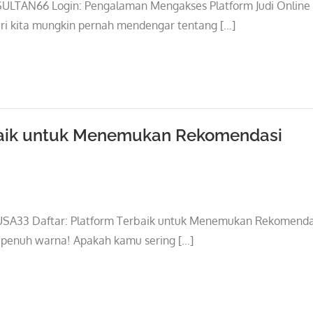
SULTAN66 Login: Pengalaman Mengakses Platform Judi Online
ri kita mungkin pernah mendengar tentang […]
baik untuk Menemukan Rekomendasi
RUSA33 Daftar: Platform Terbaik untuk Menemukan Rekomenda
g penuh warna! Apakah kamu sering […]