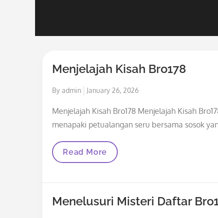
Menjelajah Kisah Bro178
Posted
By
admin
January 26, 2026
on
Menjelajah Kisah Bro178 Menjelajah Kisah Bro17
menapaki petualangan seru bersama sosok yan
Menjelajah
Read More
Kisah
Bro178
Menelusuri Misteri Daftar Bro