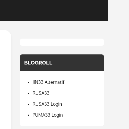
BLOGROLL
JIN33 Alternatif
RUSA33
RUSA33 Login
PUMA33 Login