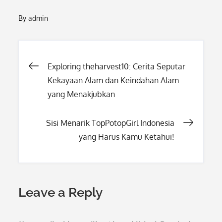
By
admin
Post
Exploring theharvest10: Cerita Seputar
Kekayaan Alam dan Keindahan Alam
navigation
yang Menakjubkan
Sisi Menarik TopPotopGirl Indonesia
yang Harus Kamu Ketahui!
Leave a Reply