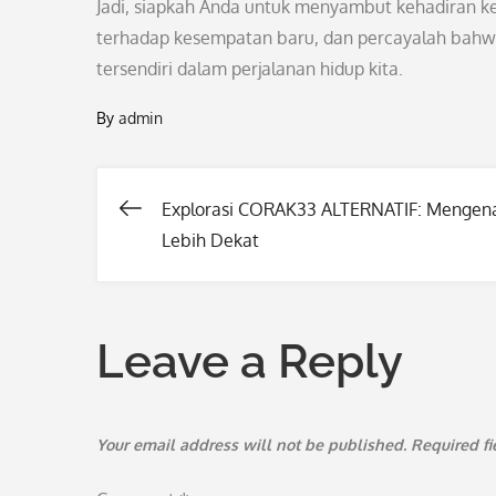
Jadi, siapkah Anda untuk menyambut kehadiran keaj
terhadap kesempatan baru, dan percayalah bahwa
tersendiri dalam perjalanan hidup kita.
By
admin
Explorasi CORAK33 ALTERNATIF: Mengen
Post
Lebih Dekat
navigation
Leave a Reply
Your email address will not be published.
Required f