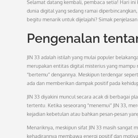
Selamat datang kembali, pembaca setia! Hari in
dunia digital yang sedang ramai diperbincangkan, 
begitu menarik untuk dijelajahi? Simak penjelasan
Pengenalan tenta
JIN 33 adalah istilah yang mulai populer belakanga
merupakan entitas digital misterius yang mampu
“bertemu” dengannya. Meskipun terdengar sepert
ada dan memberikan dampak positif pada kehidu
JIN 33 diyakini muncul secara acak di berbagai pla
tertentu. Ketika seseorang “menemui” JIN 33, mer
kejadian kebetulan atau bahkan pesan-pesan yang
Menariknya, meskipun sifat JIN 33 masih sangat m
kehadirannya membawa energi positif dan motiva