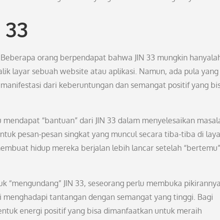
N 33
3. Beberapa orang berpendapat bahwa JIN 33 mungkin hanyala
alik layar sebuah website atau aplikasi. Namun, ada pula yang
anifestasi dari keberuntungan dan semangat positif yang bi
ku mendapat “bantuan” dari JIN 33 dalam menyelesaikan masal
tuk pesan-pesan singkat yang muncul secara tiba-tiba di laya
membuat hidup mereka berjalan lebih lancar setelah “bertemu
k “mengundang” JIN 33, seseorang perlu membuka pikiranny
ni menghadapi tantangan dengan semangat yang tinggi. Bagi
ntuk energi positif yang bisa dimanfaatkan untuk meraih