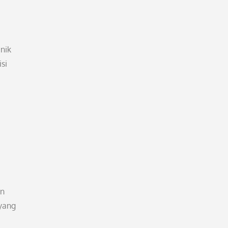
unik
si
an
 yang