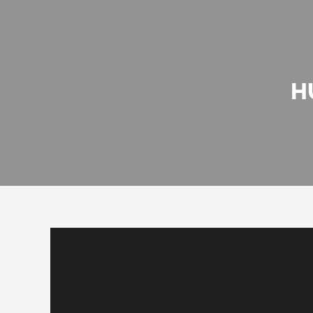
Skip
to
content
H