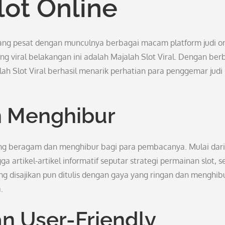
lot Online
bang pesat dengan munculnya berbagai macam platform judi on
g viral belakangan ini adalah Majalah Slot Viral. Dengan ber
lah Slot Viral berhasil menarik perhatian para penggemar judi
n Menghibur
ang beragam dan menghibur bagi para pembacanya. Mulai dari
ngga artikel-artikel informatif seputar strategi permainan slot,
ng disajikan pun ditulis dengan gaya yang ringan dan menghibu
.
n User-Friendly