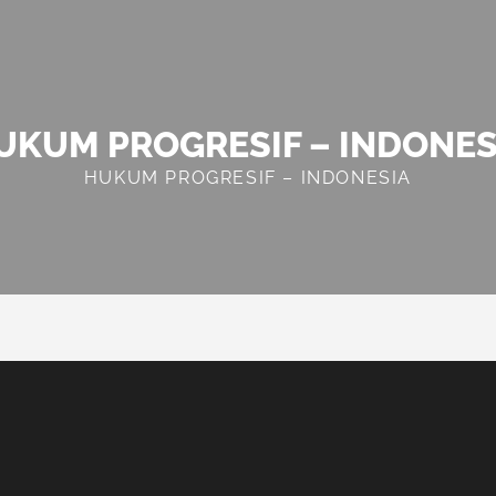
UKUM PROGRESIF – INDONES
HUKUM PROGRESIF – INDONESIA