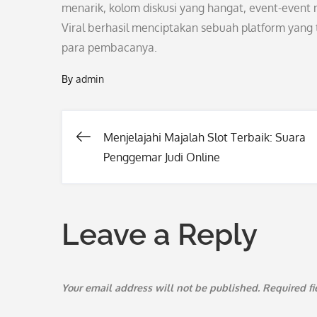
menarik, kolom diskusi yang hangat, event-event 
Viral berhasil menciptakan sebuah platform yang
para pembacanya.
By
admin
Menjelajahi Majalah Slot Terbaik: Suara
Post
Penggemar Judi Online
navigation
Leave a Reply
Your email address will not be published.
Required f