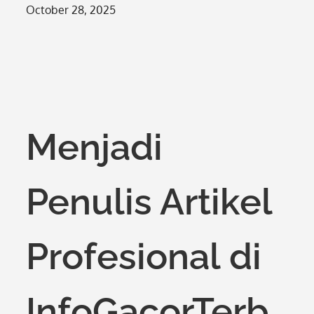
Posted
October 28, 2025
on
Menjadi
Penulis Artikel
Profesional di
InfoGacorTerb