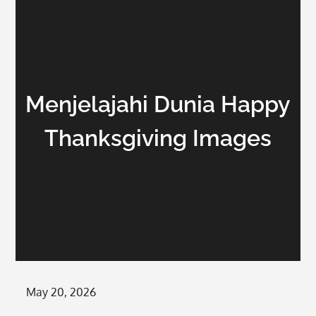
Menjelajahi Dunia Happy
Thanksgiving Images
Posted
May 20, 2026
on