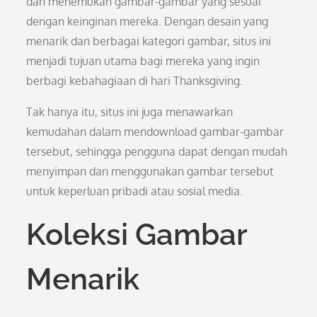
dan menemukan gambar-gambar yang sesuai
dengan keinginan mereka. Dengan desain yang
menarik dan berbagai kategori gambar, situs ini
menjadi tujuan utama bagi mereka yang ingin
berbagi kebahagiaan di hari Thanksgiving.
Tak hanya itu, situs ini juga menawarkan
kemudahan dalam mendownload gambar-gambar
tersebut, sehingga pengguna dapat dengan mudah
menyimpan dan menggunakan gambar tersebut
untuk keperluan pribadi atau sosial media.
Koleksi Gambar
Menarik