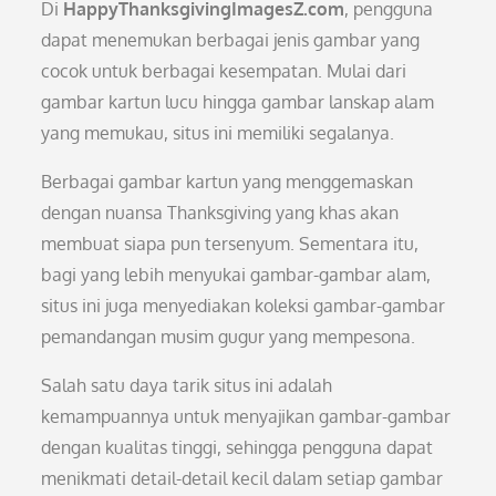
Di
HappyThanksgivingImagesZ.com
, pengguna
dapat menemukan berbagai jenis gambar yang
cocok untuk berbagai kesempatan. Mulai dari
gambar kartun lucu hingga gambar lanskap alam
yang memukau, situs ini memiliki segalanya.
Berbagai gambar kartun yang menggemaskan
dengan nuansa Thanksgiving yang khas akan
membuat siapa pun tersenyum. Sementara itu,
bagi yang lebih menyukai gambar-gambar alam,
situs ini juga menyediakan koleksi gambar-gambar
pemandangan musim gugur yang mempesona.
Salah satu daya tarik situs ini adalah
kemampuannya untuk menyajikan gambar-gambar
dengan kualitas tinggi, sehingga pengguna dapat
menikmati detail-detail kecil dalam setiap gambar