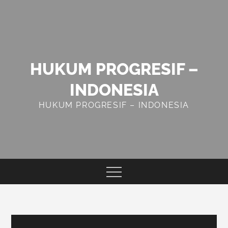
Skip
to
content
HUKUM PROGRESIF –
INDONESIA
HUKUM PROGRESIF – INDONESIA