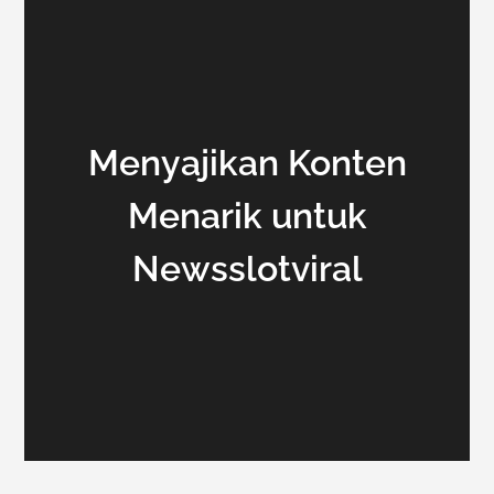
Menyajikan Konten
Menarik untuk
Newsslotviral