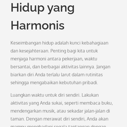
Hidup yang
Harmonis
Keseimbangan hidup adalah kunci kebahagiaan
dan kesejahteraan. Penting bagi kita untuk
menjaga harmoni antara pekerjaan, waktu
bersantai, dan berbagai aktivitas lainnya. Jangan
biarkan diri Anda terlalu larut dalam rutinitas
sehingga mengabaikan kebutuhan pribadi.
Luangkan waktu untuk diri sendiri. Lakukan
aktivitas yang Anda sukai, seperti membaca buku,
mendengarkan musik, atau sekadar jalan-jalan di
taman. Dengan merawat diri sendiri, Anda akan
mampu menghadapi segala tantangan dengan