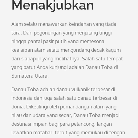
Menakjubkan
Alam selalu menawarkan keindahan yang tiada
tara. Dari pegunungan yang menjulang tinggi
hingga pantai pasir putih yang memesona,
keajaiban alam selalu mengundang decak kagum
dari siapapun yang melihatnya. Salah satu tempat
yang patut Anda kunjungi adalah Danau Toba di
Sumatera Utara.
Danau Toba adalah danau vulkanik terbesar di
Indonesia dan juga salah satu danau terbesar di
dunia. Dikelilingi oleh pemandangan alam yang
hijau dan udara yang segar, Danau Toba menjadi
destinasi impian bagi para pelancong. Jangan
lewatkan matahari terbit yang memukau di tengah