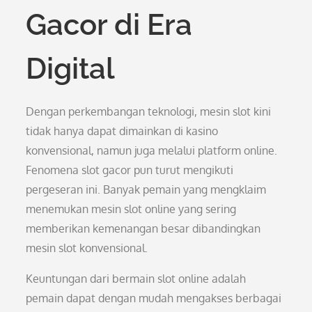
Gacor di Era
Digital
Dengan perkembangan teknologi, mesin slot kini
tidak hanya dapat dimainkan di kasino
konvensional, namun juga melalui platform online.
Fenomena slot gacor pun turut mengikuti
pergeseran ini. Banyak pemain yang mengklaim
menemukan mesin slot online yang sering
memberikan kemenangan besar dibandingkan
mesin slot konvensional.
Keuntungan dari bermain slot online adalah
pemain dapat dengan mudah mengakses berbagai