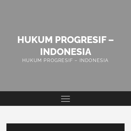
Skip
to
content
HUKUM PROGRESIF –
INDONESIA
HUKUM PROGRESIF – INDONESIA