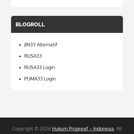
BLOGROLL
JIN33 Alternatif
RUSA33
RUSA33 Login
PUMA33 Login
Copyright © 2026
Hukum Progresif – Indonesia
. All