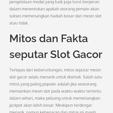
pengelolaan modal yang baik juga turut berperan
dalam menentukan apakah seorang pemain akan
sukses memenangkan hadiah besar dari mesin slot
atau tidak.
Mitos dan Fakta
seputar Slot Gacor
Terlepas dari keberuntungan, mitos seputar mesin
slot gacor selalu menarik untuk disimak. Salah satu
mitos yang paling populer adalah jika seseorang
memainkan mesin slot pada waktu-waktu tertentu
dalam sehari, maka peluang untuk memenangkan
jackpot akan lebih besar. Meskipun terdengar
menarik, namun kebenaran dari mitos ini masih