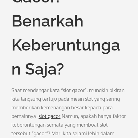
Benarkah
Keberuntunga
n Saja?
Saat mendengar kata “slot gacor”, mungkin pikiran
kita langsung tertuju pada mesin slot yang sering
memberikan kemenangan besar kepada para
pemainnya.
slot gacor
Namun, apakah hanya faktor
keberuntungan semata yang membuat slot
tersebut “gacor”? Mari kita selami lebih dalam