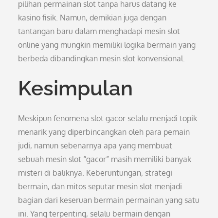
pilihan permainan slot tanpa harus datang ke
kasino fisik. Namun, demikian juga dengan
tantangan baru dalam menghadapi mesin slot
online yang mungkin memiliki logika bermain yang
berbeda dibandingkan mesin slot konvensional.
Kesimpulan
Meskipun fenomena slot gacor selalu menjadi topik
menarik yang diperbincangkan oleh para pemain
judi, namun sebenarnya apa yang membuat
sebuah mesin slot “gacor” masih memiliki banyak
misteri di baliknya. Keberuntungan, strategi
bermain, dan mitos seputar mesin slot menjadi
bagian dari keseruan bermain permainan yang satu
ini. Yang terpenting, selalu bermain dengan