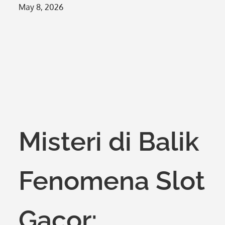
Posted
May 8, 2026
on
Misteri di Balik
Fenomena Slot
Gacor: