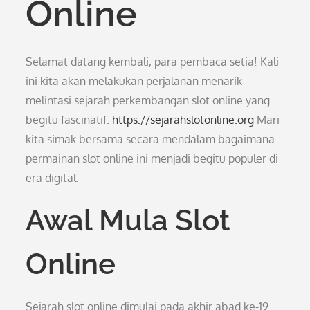
Online
Selamat datang kembali, para pembaca setia! Kali
ini kita akan melakukan perjalanan menarik
melintasi sejarah perkembangan slot online yang
begitu fascinatif.
https://sejarahslotonline.org
Mari
kita simak bersama secara mendalam bagaimana
permainan slot online ini menjadi begitu populer di
era digital.
Awal Mula Slot
Online
Sejarah slot online dimulai pada akhir abad ke-19