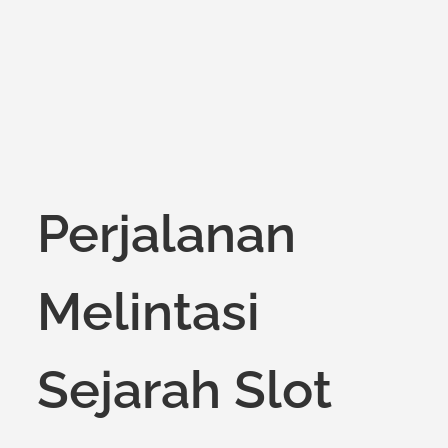
Perjalanan
Melintasi
Sejarah Slot