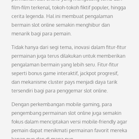
film-film terkenal, tokoh-tokoh fiktif populer, hingga
cerita legenda. Hal ini membuat pengalaman
bermain slot online semakin menghibur dan
menarik bagi para pemain.
Tidak hanya dari segi tema, inovasi dalam fitur-fitur
permainan juga terus dilakukan untuk memberikan
pengalaman bermain yang lebih seru. Fitur-fitur
seperti bonus game interaktif, jackpot progresif,
dan mekanisme cluster pays menjadi daya tarik
tersendiri bagi para penggemar slot online.
Dengan perkembangan mobile gaming, para
pengembang permainan slot online juga semakin
fokus dalam menciptakan versi mobile-friendly agar
pemain dapat menikmati permainan favorit mereka