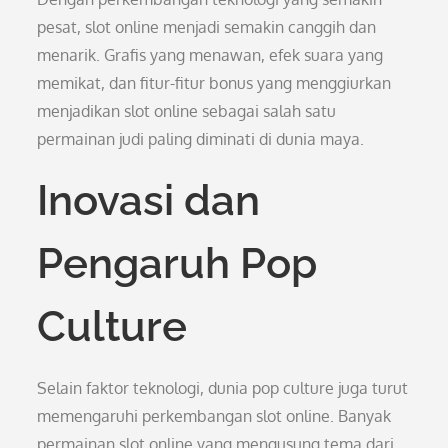
pesat, slot online menjadi semakin canggih dan
menarik. Grafis yang menawan, efek suara yang
memikat, dan fitur-fitur bonus yang menggiurkan
menjadikan slot online sebagai salah satu
permainan judi paling diminati di dunia maya.
Inovasi dan
Pengaruh Pop
Culture
Selain faktor teknologi, dunia pop culture juga turut
memengaruhi perkembangan slot online. Banyak
permainan slot online yang mengusung tema dari