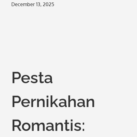
Posted
December 13, 2025
on
Pesta
Pernikahan
Romantis: