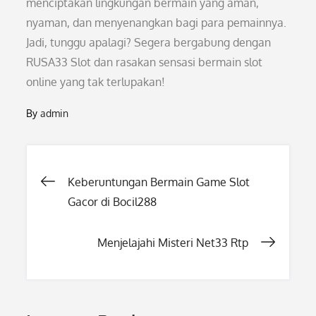
menciptakan lingkungan bermain yang aman,
nyaman, dan menyenangkan bagi para pemainnya.
Jadi, tunggu apalagi? Segera bergabung dengan
RUSA33 Slot dan rasakan sensasi bermain slot
online yang tak terlupakan!
By
admin
Post
Keberuntungan Bermain Game Slot
Gacor di Bocil288
navigation
Menjelajahi Misteri Net33 Rtp