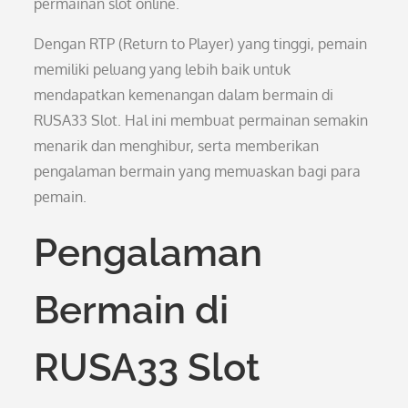
permainan slot online.
Dengan RTP (Return to Player) yang tinggi, pemain
memiliki peluang yang lebih baik untuk
mendapatkan kemenangan dalam bermain di
RUSA33 Slot. Hal ini membuat permainan semakin
menarik dan menghibur, serta memberikan
pengalaman bermain yang memuaskan bagi para
pemain.
Pengalaman
Bermain di
RUSA33 Slot