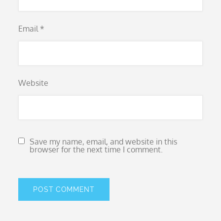
Email
*
Website
Save my name, email, and website in this
browser for the next time I comment.