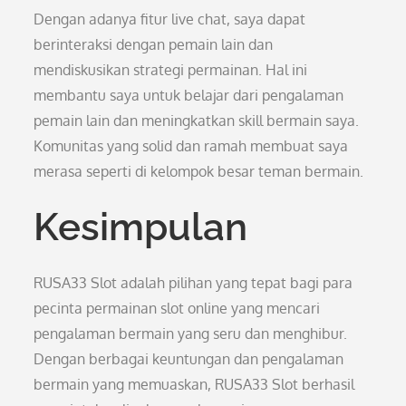
Dengan adanya fitur live chat, saya dapat
berinteraksi dengan pemain lain dan
mendiskusikan strategi permainan. Hal ini
membantu saya untuk belajar dari pengalaman
pemain lain dan meningkatkan skill bermain saya.
Komunitas yang solid dan ramah membuat saya
merasa seperti di kelompok besar teman bermain.
Kesimpulan
RUSA33 Slot adalah pilihan yang tepat bagi para
pecinta permainan slot online yang mencari
pengalaman bermain yang seru dan menghibur.
Dengan berbagai keuntungan dan pengalaman
bermain yang memuaskan, RUSA33 Slot berhasil