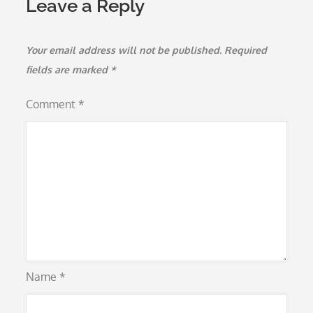
Leave a Reply
Your email address will not be published.
Required
fields are marked
*
Comment
*
Name
*