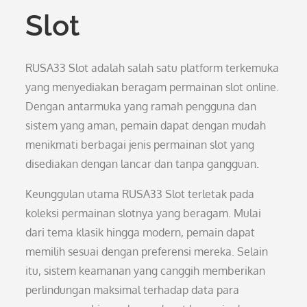
Slot
RUSA33 Slot adalah salah satu platform terkemuka
yang menyediakan beragam permainan slot online.
Dengan antarmuka yang ramah pengguna dan
sistem yang aman, pemain dapat dengan mudah
menikmati berbagai jenis permainan slot yang
disediakan dengan lancar dan tanpa gangguan.
Keunggulan utama RUSA33 Slot terletak pada
koleksi permainan slotnya yang beragam. Mulai
dari tema klasik hingga modern, pemain dapat
memilih sesuai dengan preferensi mereka. Selain
itu, sistem keamanan yang canggih memberikan
perlindungan maksimal terhadap data para