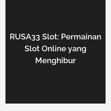
RUSA33 Slot: Permainan
Slot Online yang
Menghibur