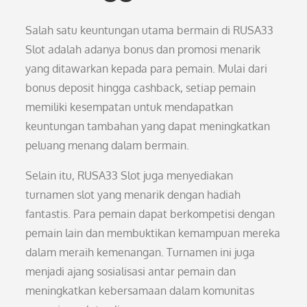
Salah satu keuntungan utama bermain di RUSA33
Slot adalah adanya bonus dan promosi menarik
yang ditawarkan kepada para pemain. Mulai dari
bonus deposit hingga cashback, setiap pemain
memiliki kesempatan untuk mendapatkan
keuntungan tambahan yang dapat meningkatkan
peluang menang dalam bermain.
Selain itu, RUSA33 Slot juga menyediakan
turnamen slot yang menarik dengan hadiah
fantastis. Para pemain dapat berkompetisi dengan
pemain lain dan membuktikan kemampuan mereka
dalam meraih kemenangan. Turnamen ini juga
menjadi ajang sosialisasi antar pemain dan
meningkatkan kebersamaan dalam komunitas