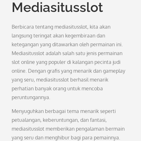
Mediasitusslot
Berbicara tentang mediasitusslot, kita akan
langsung teringat akan kegembiraan dan
ketegangan yang ditawarkan oleh permainan ini.
Mediasitusslot adalah salah satu jenis permainan
slot online yang populer di kalangan pecinta judi
online. Dengan grafis yang menarik dan gameplay
yang seru, mediasitusslot berhasil menarik
perhatian banyak orang untuk mencoba
peruntungannya.
Menyuguhkan berbagai tema menarik seperti
petualangan, keberuntungan, dan fantasi,
mediasitusslot memberikan pengalaman bermain
yang seru dan menghibur bagi para pemainnya.