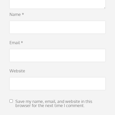
Name
*
Email
*
Website
Save my name, email, and website in this
browser for the next time I comment.