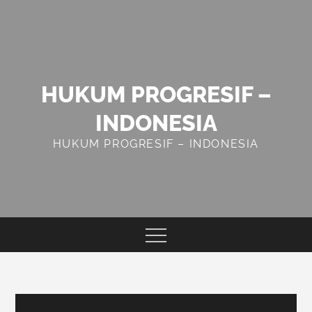
Skip
to
content
HUKUM PROGRESIF –
INDONESIA
HUKUM PROGRESIF – INDONESIA