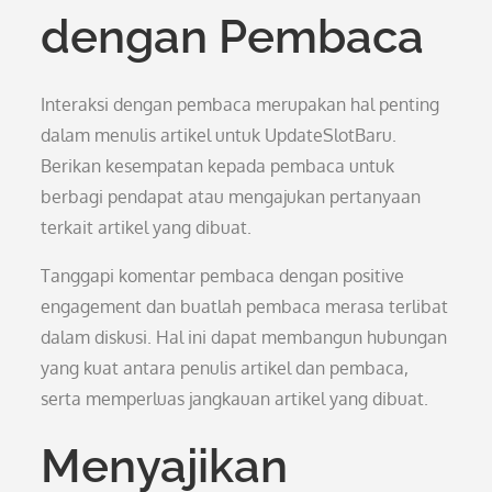
dengan Pembaca
Interaksi dengan pembaca merupakan hal penting
dalam menulis artikel untuk UpdateSlotBaru.
Berikan kesempatan kepada pembaca untuk
berbagi pendapat atau mengajukan pertanyaan
terkait artikel yang dibuat.
Tanggapi komentar pembaca dengan positive
engagement dan buatlah pembaca merasa terlibat
dalam diskusi. Hal ini dapat membangun hubungan
yang kuat antara penulis artikel dan pembaca,
serta memperluas jangkauan artikel yang dibuat.
Menyajikan