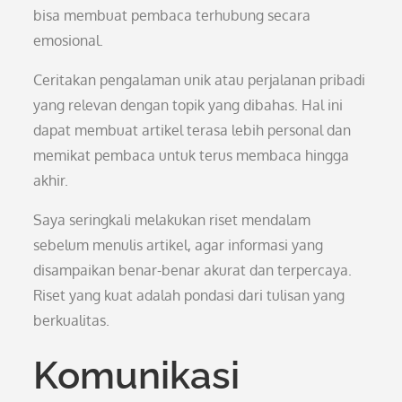
bisa membuat pembaca terhubung secara
emosional.
Ceritakan pengalaman unik atau perjalanan pribadi
yang relevan dengan topik yang dibahas. Hal ini
dapat membuat artikel terasa lebih personal dan
memikat pembaca untuk terus membaca hingga
akhir.
Saya seringkali melakukan riset mendalam
sebelum menulis artikel, agar informasi yang
disampaikan benar-benar akurat dan terpercaya.
Riset yang kuat adalah pondasi dari tulisan yang
berkualitas.
Komunikasi