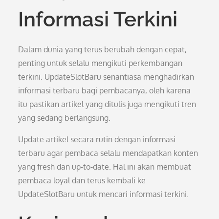
Informasi Terkini
Dalam dunia yang terus berubah dengan cepat,
penting untuk selalu mengikuti perkembangan
terkini. UpdateSlotBaru senantiasa menghadirkan
informasi terbaru bagi pembacanya, oleh karena
itu pastikan artikel yang ditulis juga mengikuti tren
yang sedang berlangsung.
Update artikel secara rutin dengan informasi
terbaru agar pembaca selalu mendapatkan konten
yang fresh dan up-to-date. Hal ini akan membuat
pembaca loyal dan terus kembali ke
UpdateSlotBaru untuk mencari informasi terkini.