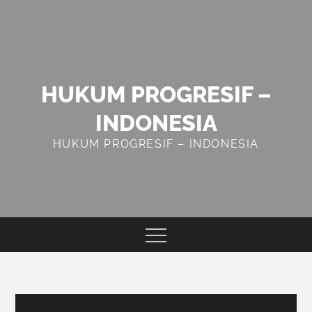
Skip
to
content
HUKUM PROGRESIF –
INDONESIA
HUKUM PROGRESIF – INDONESIA