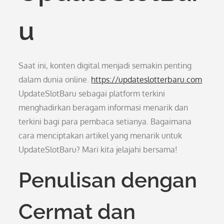
u
Saat ini, konten digital menjadi semakin penting
dalam dunia online.
https://updateslotterbaru.com
UpdateSlotBaru sebagai platform terkini
menghadirkan beragam informasi menarik dan
terkini bagi para pembaca setianya. Bagaimana
cara menciptakan artikel yang menarik untuk
UpdateSlotBaru? Mari kita jelajahi bersama!
Penulisan dengan
Cermat dan