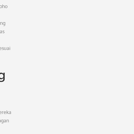
boho
ing
as
esuai
g
ereka
ngan