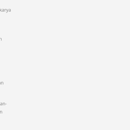
 karya
n
an
san-
in