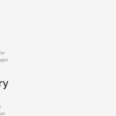
isa
ngan
ry
g
an.