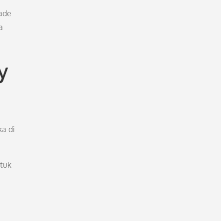
ade
a
y
a di
ntuk