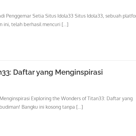
adi Penggemar Setia Situs Idola33 Situs Idola33, sebuah platf
ini, telah berhasil mencuri […]
n33: Daftar yang Menginspirasi
Menginspirasi Exploring the Wonders of Titan33: Daftar yang
budiman! Bangku ini kosong tanpa […]