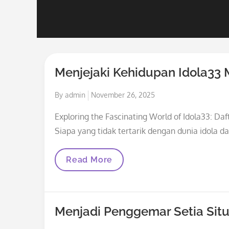
Menjejaki Kehidupan Idola33 
Posted
By
admin
November 26, 2025
on
Exploring the Fascinating World of Idola33: Da
Siapa yang tidak tertarik dengan dunia idola d
Menjejaki
Read More
Kehidupan
Idola33
Melalui
Daftar
Yang
Menjadi Penggemar Setia Situ
Memikat