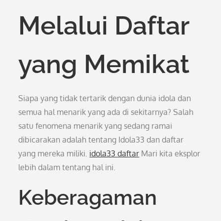
Melalui Daftar
yang Memikat
Siapa yang tidak tertarik dengan dunia idola dan
semua hal menarik yang ada di sekitarnya? Salah
satu fenomena menarik yang sedang ramai
dibicarakan adalah tentang Idola33 dan daftar
yang mereka miliki.
idola33 daftar
Mari kita eksplor
lebih dalam tentang hal ini.
Keberagaman