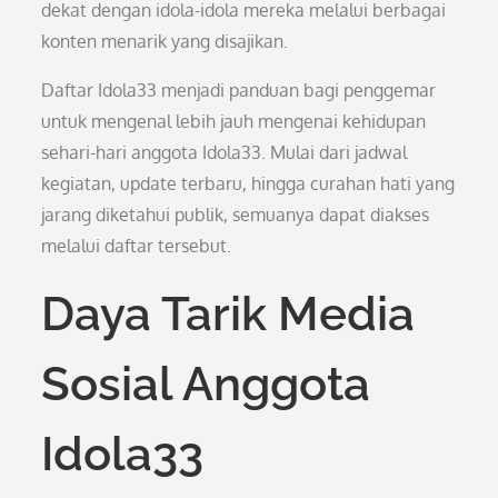
dekat dengan idola-idola mereka melalui berbagai
konten menarik yang disajikan.
Daftar Idola33 menjadi panduan bagi penggemar
untuk mengenal lebih jauh mengenai kehidupan
sehari-hari anggota Idola33. Mulai dari jadwal
kegiatan, update terbaru, hingga curahan hati yang
jarang diketahui publik, semuanya dapat diakses
melalui daftar tersebut.
Daya Tarik Media
Sosial Anggota
Idola33