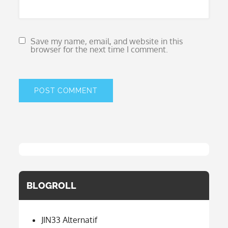
Save my name, email, and website in this
browser for the next time I comment.
BLOGROLL
JIN33 Alternatif