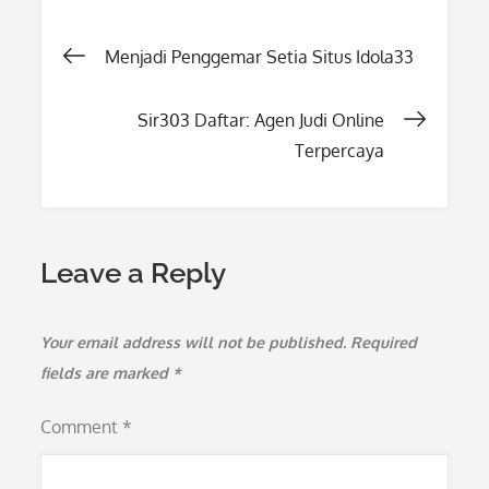
Post
Menjadi Penggemar Setia Situs Idola33
navigation
Sir303 Daftar: Agen Judi Online
Terpercaya
Leave a Reply
Your email address will not be published.
Required
fields are marked
*
Comment
*