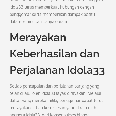
Idola33 terus memperkuat hubungan dengan
penggemar serta memberikan dampak positif
dalam kehidupan banyak orang.
Merayakan
Keberhasilan dan
Perjalanan Idola33
Setiap pencapaian dan perjalanan panjang yang
telah dilalui oleh Idola33 layak dirayakan. Melalui
daftar yang mereka miliki, penggemar dapat turut
merayakan setiap kesuksesan yang diraih oleh
anggota Idola33, dari konser sukses hingga