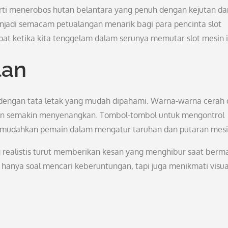
perti menerobos hutan belantara yang penuh dengan kejutan da
njadi semacam petualangan menarik bagi para pencinta slot
epat ketika kita tenggelam dalam serunya memutar slot mesin i
lan
k dengan tata letak yang mudah dipahami. Warna-warna cerah
in semakin menyenangkan. Tombol-tombol untuk mengontrol
memudahkan pemain dalam mengatur taruhan dan putaran mesi
ng realistis turut memberikan kesan yang menghibur saat berma
hanya soal mencari keberuntungan, tapi juga menikmati visua