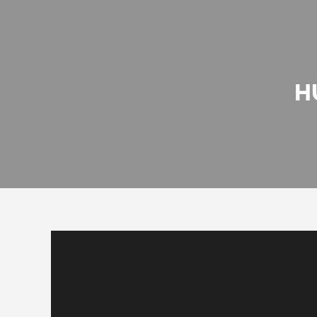
Skip
to
content
H