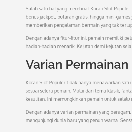
Salah satu hal yang membuat Koran Slot Populer beg
bonus jackpot, putaran gratis, hingga mini-games
memberikan pengalaman bermain yang tak terlu
Dengan adanya fitur-fitur ini, pemain memiliki 
hadiah-hadiah menarik. Kejutan demi kejutan sela
Varian Permainan
Koran Slot Populer tidak hanya menawarkan satu j
sesuai selera pemain. Mulai dari tema klasik, fan
kesulitan. Ini memungkinkan pemain untuk selal
Dengan adanya varian permainan yang beragam, s
mengunjungi dunia baru yang penuh warna. Sensa