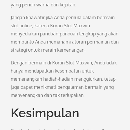
yang penuh warna dan kejutan.
Jangan khawatir jika Anda pemula dalam bermain
slot online, karena Koran Slot Maxwin
menyediakan panduan-panduan lengkap yang akan
membantu Anda memahami aturan permainan dan
strategi untuk meraih kemenangan.
Dengan bermain di Koran Slot Maxwin, Anda tidak
hanya mendapatkan kesempatan untuk
memenangkan hadiah-hadiah menggiurkan, tetapi
juga dapat menikmati pengalaman bermain yang
menyenangkan dan tak terlupakan.
Kesimpulan