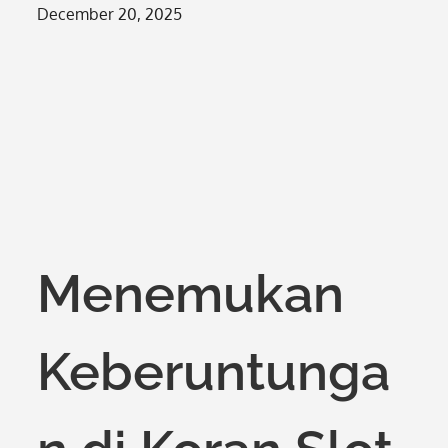
Posted
December 20, 2025
on
Menemukan
Keberuntunga