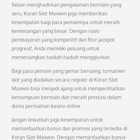
Selain menghadirkan pengalaman bermain yang
seru, Koran Slot Maxwin juga memberikan
kesempatan bagi para pemainnya untuk meraih
kemenangan yang besar. Dengan rasio
pembayaran yang kompetitif dan fitur jackpot
progresif, Anda memiliki peluang untuk
memenangkan hadiah-hadiah menggiurkan.
Bagi para pemain yang gemar bersaing, turnamen
slot yang diadakan secara reguler di Koran Slot
Maxwin bisa menjadi ajang untuk memperlihatkan
kemampuan bermain dan meraih prestasi dalam
dunia permainan kasino online.
Jangan lewatkan juga kesempatan untuk
memanfaatkan bonus dan promosi yang tersedia di
Koran Slot Maxwin. Dengan memanfaatkan bonus-