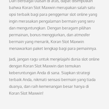
Dari berbagai ulasan di atas, dapat disimpulkan
bahwa Koran Slot Maxwin merupakan salah satu
opsi terbaik bagi para penggemar slot online yang
ingin merasakan pengalaman bermain yang seru
dan menguntungkan. Dengan beragam pilihan
permainan, bonus menggiurkan, dan atmosfer
bermain yang menarik, Koran Slot Maxwin
menawarkan paket lengkap bagi para pemainnya.
Jadi, jangan ragu untuk menjelajahi dunia slot online
dengan Koran Slot Maxwin dan temukan
keberuntungan Anda di sana. Siapkan strategi
terbaik Anda, nikmati sensasi bermain yang tiada
duanya, dan raih kemenangan besar hanya di
Koran Slot Maxwin!