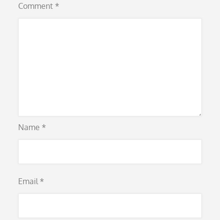
Comment
*
Name
*
Email
*