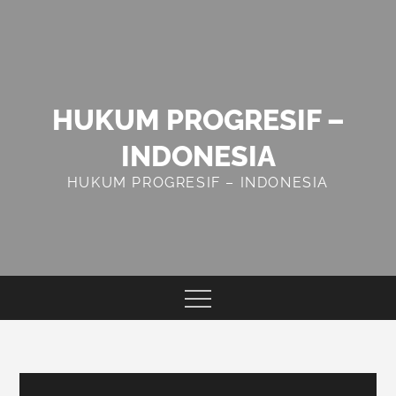
Skip
to
content
HUKUM PROGRESIF –
INDONESIA
HUKUM PROGRESIF – INDONESIA