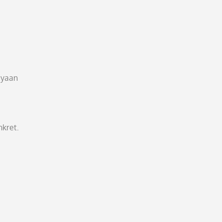
ayaan
nkret.