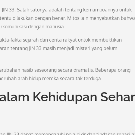
 JIN 33. Salah satunya adalah tentang kemampuannya untuk
rtentu dilakukan dengan benar. Mitos lain menyebutkan bahwa
erkomunikasi dengan manusia.
kta-fakta sejarah dan cerita rakyat untuk membuktikan
aran tentang JIN 33 masih menjadi misteri yang belum
perubahan nasib seseorang secara dramatis. Beberapa orang
erubah arah hidup mereka secara tak terduga.
dalam Kehidupan Sehar
n JIN 33 dapat memengaruhi pola pikir dan tindakan sehari-ha