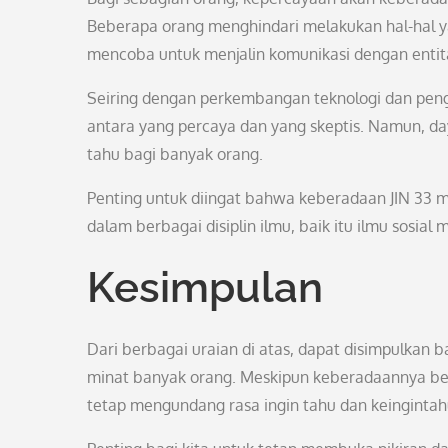
Beberapa orang menghindari melakukan hal-hal ya
mencoba untuk menjalin komunikasi dengan entita
Seiring dengan perkembangan teknologi dan peng
antara yang percaya dan yang skeptis. Namun, day
tahu bagi banyak orang.
Penting untuk diingat bahwa keberadaan JIN 33 m
dalam berbagai disiplin ilmu, baik itu ilmu sosial
Kesimpulan
Dari berbagai uraian di atas, dapat disimpulkan
minat banyak orang. Meskipun keberadaannya belum
tetap mengundang rasa ingin tahu dan keingintah