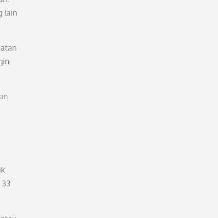
 lain
batan
gin
ian
ik
 33