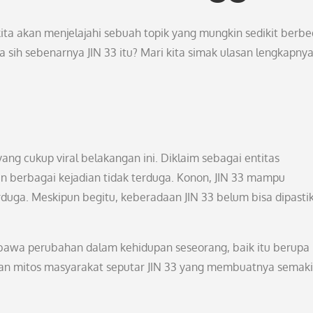
kita akan menjelajahi sebuah topik yang mungkin sedikit berb
 sih sebenarnya JIN 33 itu? Mari kita simak ulasan lengkapnya
ang cukup viral belakangan ini. Diklaim sebagai entitas
an berbagai kejadian tidak terduga. Konon, JIN 33 mampu
uga. Meskipun begitu, keberadaan JIN 33 belum bisa dipasti
mbawa perubahan dalam kehidupan seseorang, baik itu berupa
dan mitos masyarakat seputar JIN 33 yang membuatnya semak