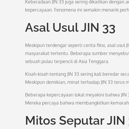
Keberadaan JIN 33 juga sering dikaitkan dengan 
kepercayaan. Fenomena ini semakin menarik perhat
Asal Usul JIN 33
Meskipun terdengar seperti cerita fiksi, asal usu
masyarakat tertentu. Beberapa sumber menyebut
sebuah pulau terpencil di Asia Tenggara.
Kisah-kisah tentang JIN 33 sering kali beredar sec
Meskipun demikian, minat terhadap JIN 33 terus 
Beberapa kepercayaan lokal meyakini bahwa JIN 3
Mereka percaya bahwa membangkitkan kemarahan
Mitos Seputar JIN