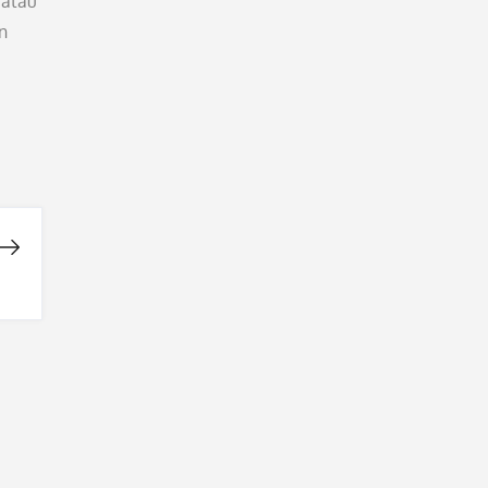
 atau
n