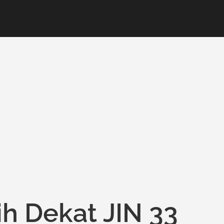
h Dekat JIN 33