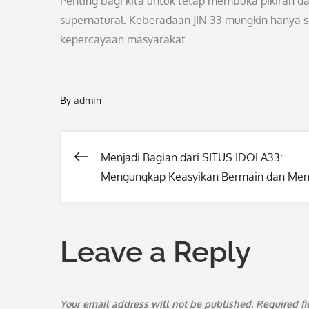
Penting bagi kita untuk tetap membuka pikiran da
supernatural. Keberadaan JIN 33 mungkin hanya 
kepercayaan masyarakat.
By
admin
Menjadi Bagian dari SITUS IDOLA33:
Post
Mengungkap Keasyikan Bermain dan Men
navigation
Leave a Reply
Your email address will not be published.
Required f