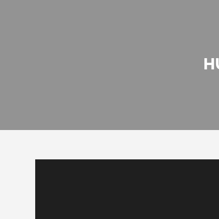
Skip
to
content
H