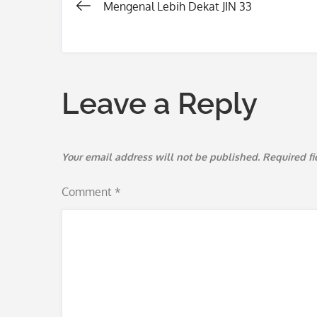
Mengenal Lebih Dekat JIN 33
Post
navigation
Leave a Reply
Your email address will not be published.
Required f
Comment
*