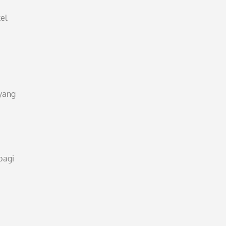
el
 yang
bagi