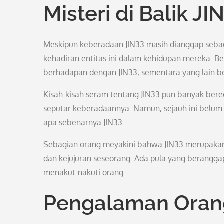
Misteri di Balik JI
Meskipun keberadaan JIN33 masih dianggap sebag
kehadiran entitas ini dalam kehidupan mereka. 
berhadapan dengan JIN33, sementara yang lain be
Kisah-kisah seram tentang JIN33 pun banyak be
seputar keberadaannya. Namun, sejauh ini belum
apa sebenarnya JIN33.
Sebagian orang meyakini bahwa JIN33 merupakan 
dan kejujuran seseorang. Ada pula yang berangga
menakut-nakuti orang.
Pengalaman Oran