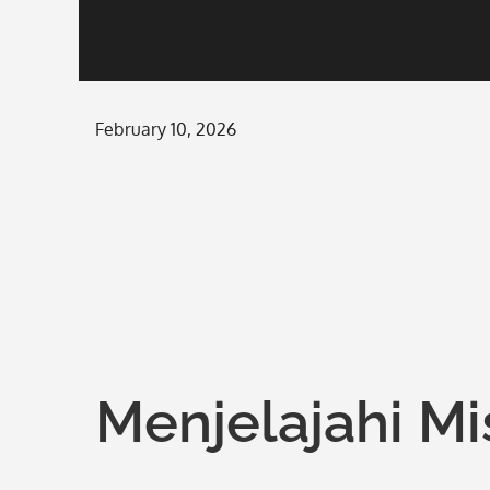
Posted
February 10, 2026
on
Menjelajahi Mi