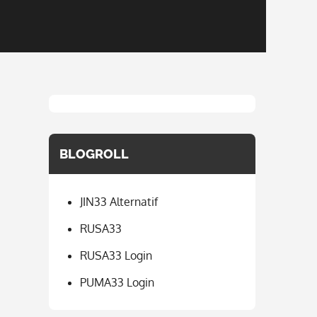
BLOGROLL
JIN33 Alternatif
RUSA33
RUSA33 Login
PUMA33 Login