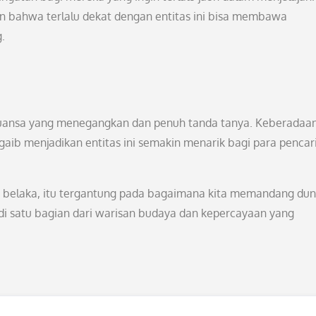
n bahwa terlalu dekat dengan entitas ini bisa membawa
.
nuansa yang menegangkan dan penuh tanda tanya. Keberadaa
aib menjadikan entitas ini semakin menarik bagi para pencar
ta belaka, itu tergantung pada bagaimana kita memandang dun
jadi satu bagian dari warisan budaya dan kepercayaan yang