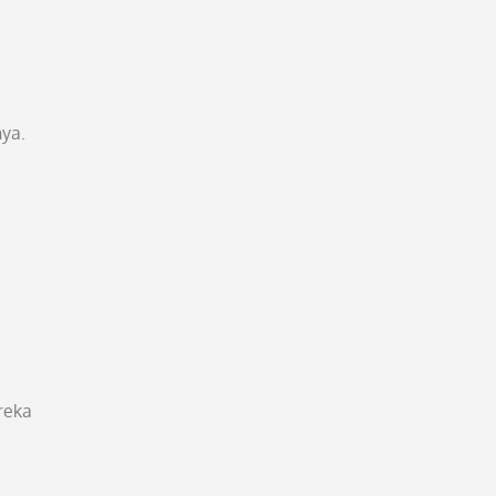
ya.
reka